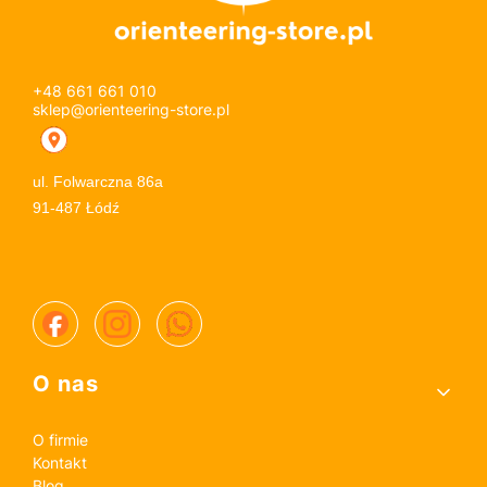
+48 661 661 010
sklep@orienteering-store.pl
ul. Folwarczna 86a
91-487 Łódź
Linki w stopce
O nas
O firmie
Kontakt
Blog