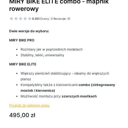
MIRY BIKE ELITE combo - mapnik
rowerowy
0.00
(Oceny: 0 Recenzje: 0)
Dwie wersje do wyboru:
MIRY BIKE PRO
Rozmiary jak w poprzednich modelach
Stabilny, lekki, uniwersalny
MIRY BIKE ELITE
Większy pierścień stabilizujący – idealny do większych
plansz
Kompatybilny także z kierownicami
combo (zintegrowany
mostek i kierownica)
Możliwość montażu przy
szerszych mostkach
Przejdź do pełnego opisu
Cena
495,00 zł