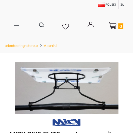
POLSKI
ZŁ
Produkty w 
Otwórz wyszukiwarkę
orienteering-store.pl
Mapniki