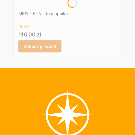
MIRY - BLAT do mapnika
MIRY
Cena
110,00 zł
Zobacz produkt