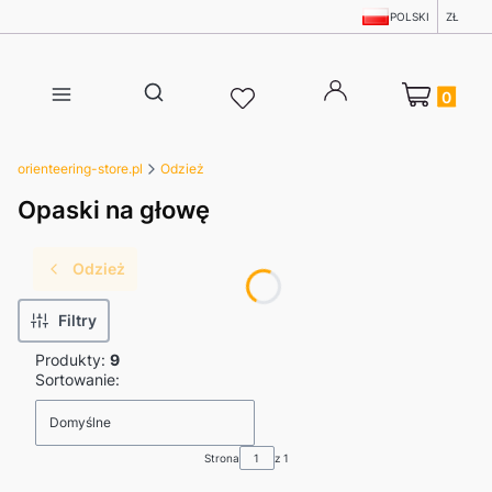
POLSKI
ZŁ
Produkty w 
Otwórz wyszukiwarkę
orienteering-store.pl
Odzież
Opaski na głowę
Odzież
Filtry
Produkty:
9
Lista produktów
Sortowanie:
Domyślne
Strona
z 1