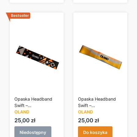
Bestseller
Opaska Headband
Opaska Headband
Swift –
Swift –
pomarańczowa
OLAND
pomarańczowa fale
OLAND
trójkąty
Cena
Cena
25,00 zł
25,00 zł
Niedostępny
Do koszyka