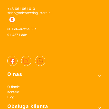
+48 661 661 010
sklep@orienteering-store.pl
ul. Folwarczna 86a
91-487 Łódź
Linki w stopce
O nas
O firmie
Kontakt
Blog
Obsługa klienta