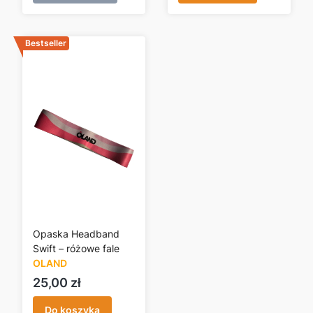
Bestseller
Opaska Headband
Swift – różowe fale
OLAND
Cena
25,00 zł
Do koszyka