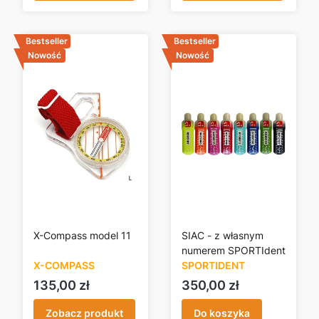
Bestseller
Bestseller
Nowość
Nowość
X-Compass model 11
SIAC - z własnym
numerem SPORTIdent
X-COMPASS
SPORTIDENT
Cena
Cena
135,00 zł
350,00 zł
Zobacz produkt
Do koszyka