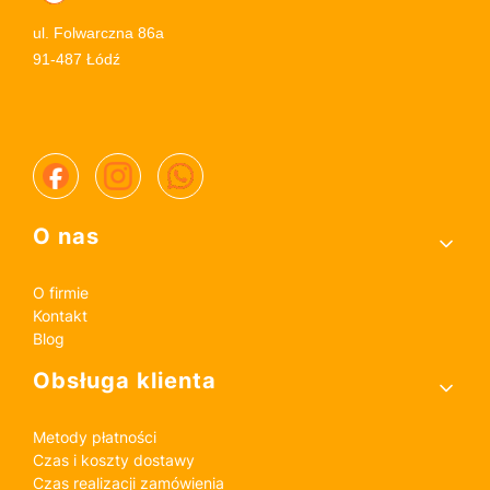
ul. Folwarczna 86a
91-487 Łódź
Linki w stopce
O nas
O firmie
Kontakt
Blog
Obsługa klienta
Metody płatności
Czas i koszty dostawy
Czas realizacji zamówienia