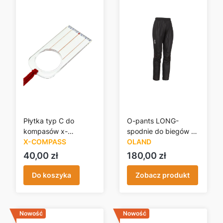
Płytka typ C do
O-pants LONG-
kompasów x-
spodnie do biegów na
compass-
X-COMPASS
orientację - czarne
OLAND
moscompass
Cena
Cena
40,00 zł
180,00 zł
Do koszyka
Zobacz produkt
Nowość
Nowość