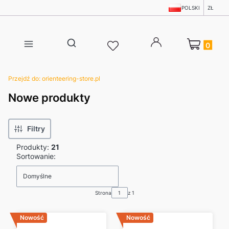
POLSKI
ZŁ
Produkty w 
Otwórz wyszukiwarkę
Przejdź do:
orienteering-store.pl
Nowe produkty
Filtry
Produkty:
21
Lista produktów
Sortowanie:
Domyślne
Strona
z 1
Nowość
Nowość