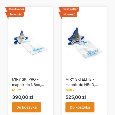
Bestseller
Bestseller
Nowość
Nowość
MIRY SKI PRO -
MIRY SKI ELITE -
mapnik do NBno,
mapnik do NBnO,
SKIO
MIRY
SKIO
MIRY
Cena
Cena
390,00 zł
525,00 zł
Do koszyka
Do koszyka