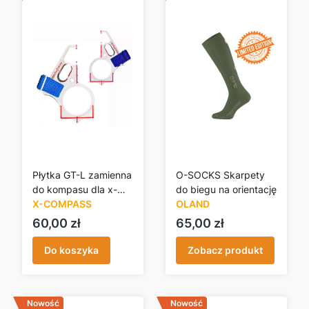
Płytka GT-L zamienna
O-SOCKS Skarpety
do kompasu dla x-
do biegu na orientację
compass/moscompas
X-COMPASS
OLAND
s
Cena
Cena
60,00 zł
65,00 zł
Do koszyka
Zobacz produkt
Nowość
Nowość