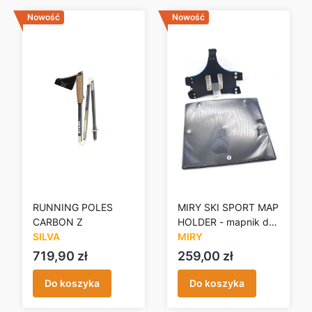
Nowość
Nowość
RUNNING POLES
MIRY SKI SPORT MAP
CARBON Z
HOLDER - mapnik do
SILVA
NBnO, SKIO
MIRY
Cena
Cena
719,90 zł
259,00 zł
Do koszyka
Do koszyka