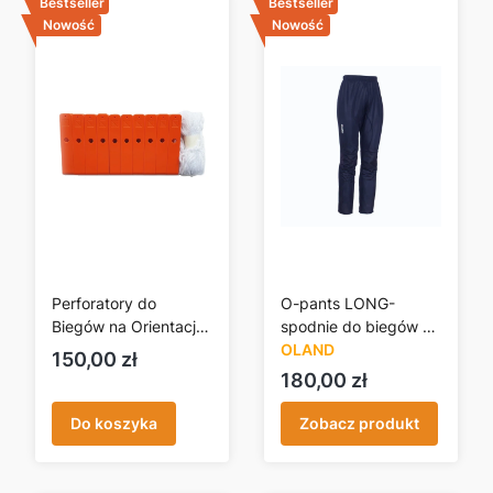
Bestseller
Bestseller
Nowość
Nowość
Perforatory do
O-pants LONG-
Biegów na Orientację
spodnie do biegów na
- zestaw 10szt.
orientację -
OLAND
Cena
150,00 zł
granatowe
Cena
180,00 zł
Do koszyka
Zobacz produkt