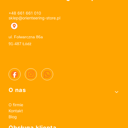
+48 661 661 010
sklep@orienteering-store.pl
ul. Folwarczna 86a
91-487 Łódź
Linki w stopce
O nas
O firmie
Kontakt
Blog
Obsługa klienta