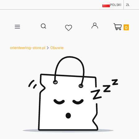
POLSKI
ZŁ
Produkty w 
Otwórz wyszukiwarkę
orienteering-store.pl
Obuwie