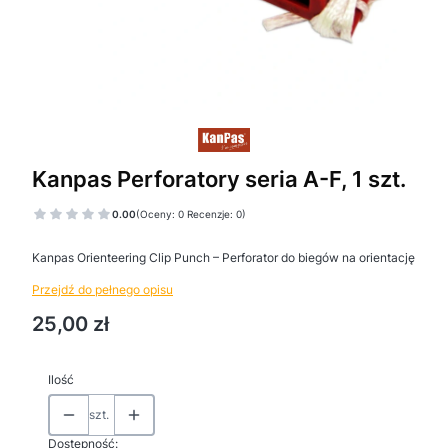
Kanpas Perforatory seria A-F, 1 szt.
0.00
(Oceny: 0 Recenzje: 0)
Kanpas Orienteering Clip Punch – Perforator do biegów na orientację
Przejdź do pełnego opisu
Cena
25,00 zł
Ilość
szt.
Dostępność: