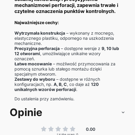
mechanizmowi perforacji, zapewnia trwałe i
czytelne oznaczenia punktów kontrolnych.
Najważniejsze cechy:
Wytrzymała konstrukcja
– wykonany z mocnego,
elastycznego plastiku, odpornego na uszkodzenia
mechaniczne.
Precyzyjna perforacja
– dostępne wersje z
9, 10 lub
12 otworami
, umożliwiające unikalne wzory
oznaczeń.
Łatwe mocowanie
– możliwość przymocowania za
pomocą sznurka lub stałego montażu dzięki
specjalnym otworom.
Zestawy do wyboru
– dostępne w różnych
konfiguracjach, np.
A, B, C
, co daje aż
120
unikalnych wzorów perforacji
.
Do ustalenia przy zamówieniu.
Opinie
0.00
Liczba ocen: 0